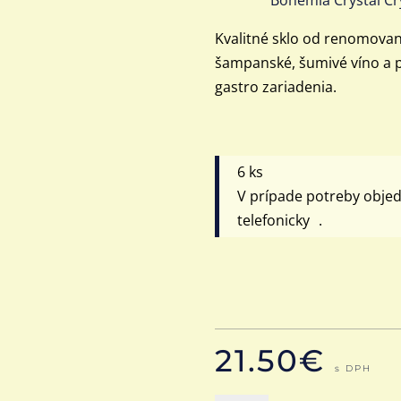
Kvalitné sklo od renomovan
šampanské, šumivé víno a 
gastro zariadenia.
6 ks
V prípade potreby obje
telefonicky .
21.50
€
s DPH