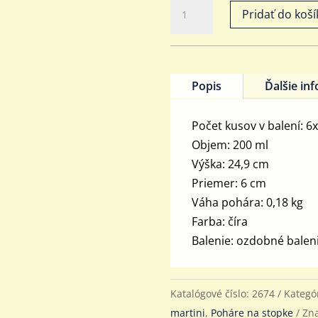
množstvo
Pridať do koší
Pohár
na
šampanské
Sandra
Popis
Ďalšie in
200
ml,
Počet kusov v balení: 6
6
Objem: 200 ml
ks
Výška: 24,9 cm
Priemer: 6 cm
Váha pohára: 0,18 kg
Farba: číra
Balenie: ozdobné balen
Katalógové číslo:
2674
Kategó
martini
,
Poháre na stopke
Zn