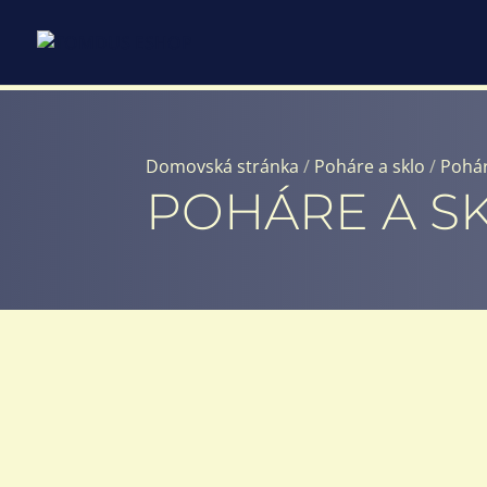
Domovská stránka
/
Poháre a sklo
/
Pohár
POHÁRE A S