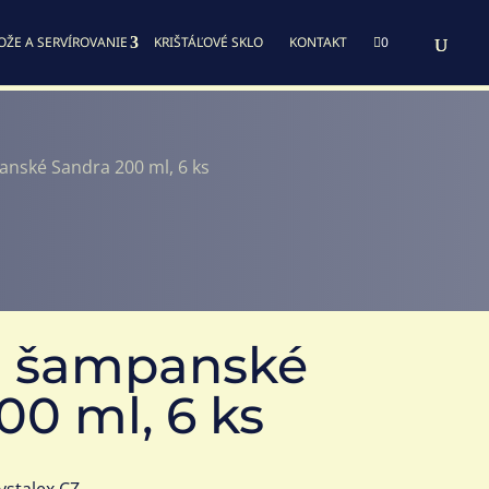
OŽE A SERVÍROVANIE
KRIŠTÁĽOVÉ SKLO
KONTAKT

0
nské Sandra 200 ml, 6 ks
a šampanské
00 ml, 6 ks
ystalex CZ