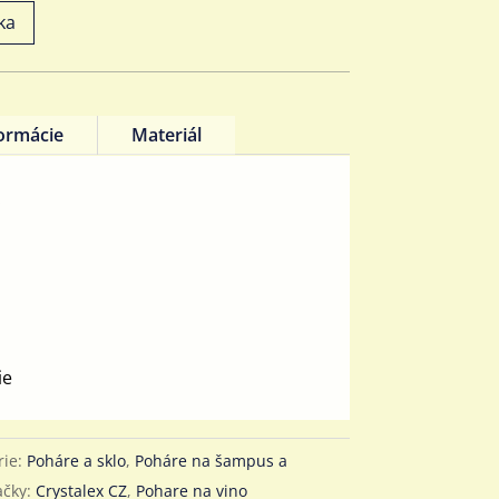
ka
formácie
Materiál
x
ie
rie:
Poháre a sklo
,
Poháre na šampus a
ačky:
Crystalex CZ
,
Pohare na vino