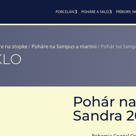
PORCELÁN
POHÁRE A SKLO
PRÍBORY, N
e na stopke
/
Poháre na šampus a martini
/ Pohár na šampa
KLO
Pohár n
Sandra 2
Bohemia Crystal
Cr