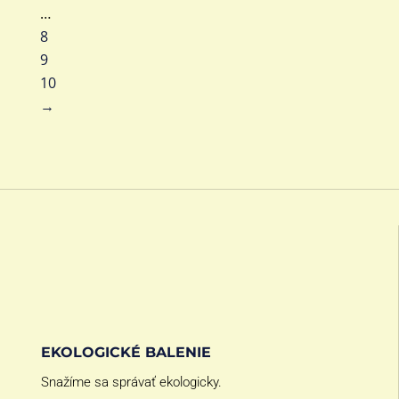
…
8
9
10
→
EKOLOGICKÉ BALENIE
Snažíme sa správať ekologicky.