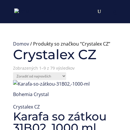
Domov
/ Produkty so značkou “Crystalex CZ”
Crystalex CZ
Zoradené
Zobrazených 1–9 z 79 výsledkov
podľa
najnovších
Bohemia Crystal
Crystalex CZ
Karafa so zátkou
31B02, 1000 ml