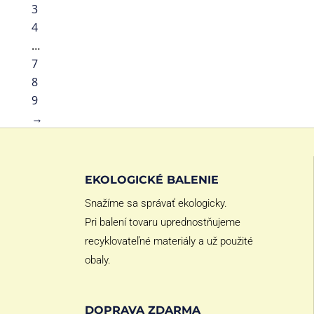
3
4
…
7
8
9
→
EKOLOGICKÉ BALENIE
Snažíme sa správať ekologicky.
Pri balení tovaru uprednostňujeme
recyklovateľné materiály a už použité
obaly.
DOPRAVA ZDARMA