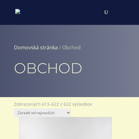
Domovská stránka
/ Obchod
OBCHOD
Zoradené
Zobrazených 613–622 z 622 výsledkov
podľa
najnovších