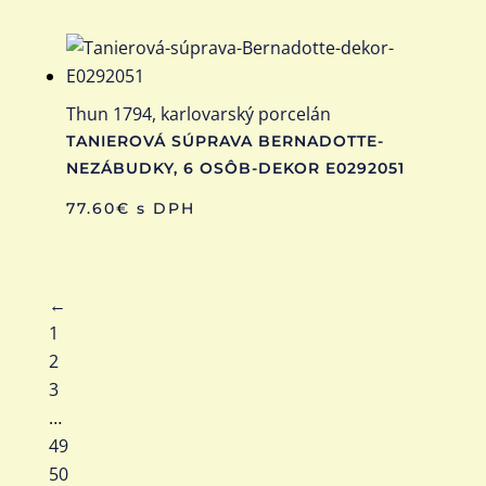
Thun 1794, karlovarský porcelán
TANIEROVÁ SÚPRAVA BERNADOTTE-
NEZÁBUDKY, 6 OSÔB-DEKOR E0292051
77.60
€
s DPH
←
1
2
3
…
49
50