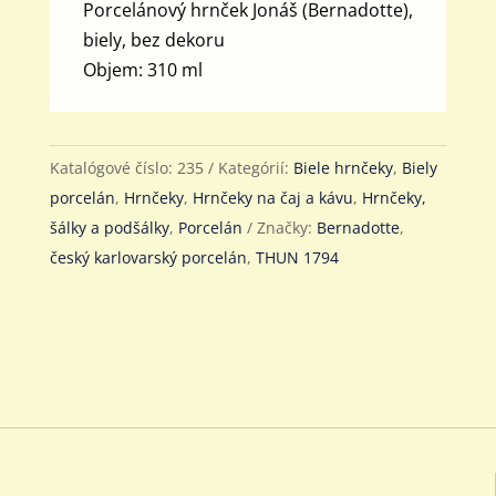
Porcelánový hrnček Jonáš (Bernadotte),
biely, bez dekoru
Objem: 310 ml
Katalógové číslo:
235
Kategórií:
Biele hrnčeky
,
Biely
porcelán
,
Hrnčeky
,
Hrnčeky na čaj a kávu
,
Hrnčeky,
šálky a podšálky
,
Porcelán
Značky:
Bernadotte
,
český karlovarský porcelán
,
THUN 1794