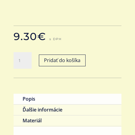
9.30
€
s DPH
množstvo
Pridať do košíka
Hrnček
Jonáš
Bernadotte
310
ml
Popis
Ďalšie informácie
Materiál