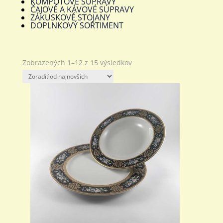
KOMPÓTOVÉ SÚPRAVY
ČAJOVÉ A KÁVOVÉ SÚPRAVY
ZÁKUSKOVÉ STOJANY
DOPLNKOVÝ SORTIMENT
Zoradené
Zobrazených 1–12 z 15 výsledkov
podľa
najnovších