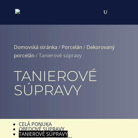
Domovská stránka
/
Porcelán
/
Dekorovaný
porcelán
/ Tanierové súpravy
TANIEROVÉ
SÚPRAVY
CELÁ PONUKA
OBEDOVÉ SÚPRAVY
TANIEROVÉ SÚPRAVY