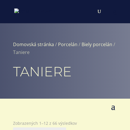
Domovská stránka
/
Porcelán
/
Biely porcelán
/
Taniere
TANIERE
Zoradené
Zobrazených 1–12 z 66 výsledkov