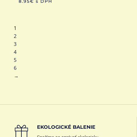
8.95
€
s DPH
1
2
3
4
5
6
→
EKOLOGICKÉ BALENIE