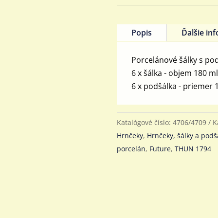
s
podšálkami
Future
Popis
Ďalšie in
180
ml,
Porcelánové šálky s pod
6
6 x šálka - objem 180 m
osôb
6 x podšálka - priemer 
Katalógové číslo:
4706/4709
K
Hrnčeky
,
Hrnčeky, šálky a podš
porcelán
,
Future
,
THUN 1794