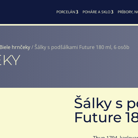
PORCELÁN
POHÁRE A SKLO
PRÍBORY, N
Biele hrnčeky
/ Šálky s podšálkami Future 180 ml, 6 osôb
EKY
Šálky s 
Future 1
Thun 1794, karlova