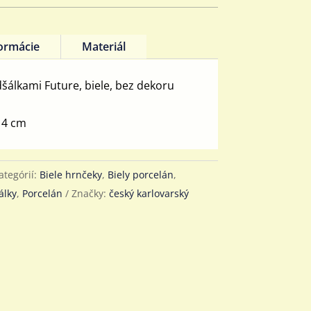
formácie
Materiál
šálkami Future, biele, bez dekoru
l
14 cm
ategórií:
Biele hrnčeky
,
Biely porcelán
,
álky
,
Porcelán
Značky:
český karlovarský