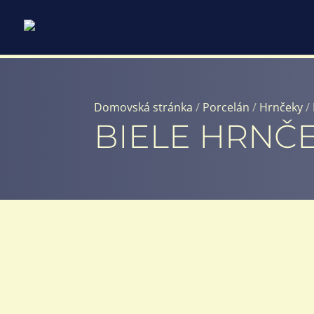
Domovská stránka
/
Porcelán
/
Hrnčeky
/
BIELE HRNČ