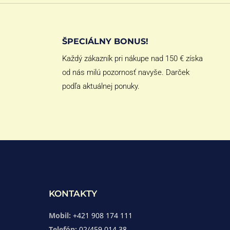
ŠPECIÁLNY BONUS!
Každý zákazník pri nákupe nad 150 € získa
od nás milú pozornosť navyše. Darček
podľa aktuálnej ponuky.
KONTAKTY
Mobil:
+421 908 174 111
Telefón:
02/459 014 38