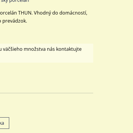
 porcelán THUN. Vhodný do domácností,
o prevádzok.
u väčšieho množstva nás kontaktujte
ka