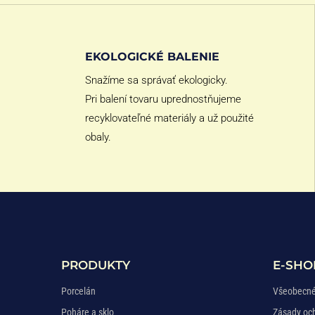
EKOLOGICKÉ BALENIE
Snažíme sa správať ekologicky.
Pri balení tovaru uprednostňujeme
recyklovateľné materiály a už použité
obaly.
PRODUKTY
E-SHO
Porcelán
Všeobecné
Poháre a sklo
Zásady oc