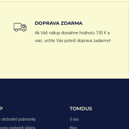
DOPRAVA ZDARMA
Ak Váš nákup dosiahne hodnotu 150 € a
viac, určite Vás poteší doprava zadarmo!
P
TOMDUS
 obchodné podmienky
O nás
hrany osobných údajov
Blog