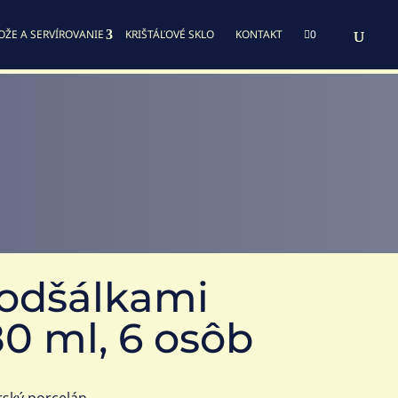
OŽE A SERVÍROVANIE
KRIŠTÁĽOVÉ SKLO
KONTAKT

0
podšálkami
80 ml, 6 osôb
rský porcelán