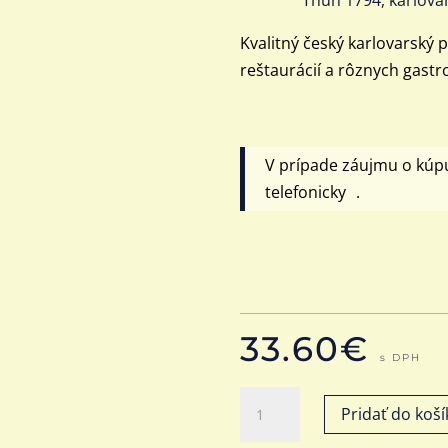
Kvalitný český karlovarský
reštaurácií a rôznych gastr
V prípade záujmu o kúp
telefonicky .
33.60
€
s DPH
množstvo
Pridať do koší
Šálky