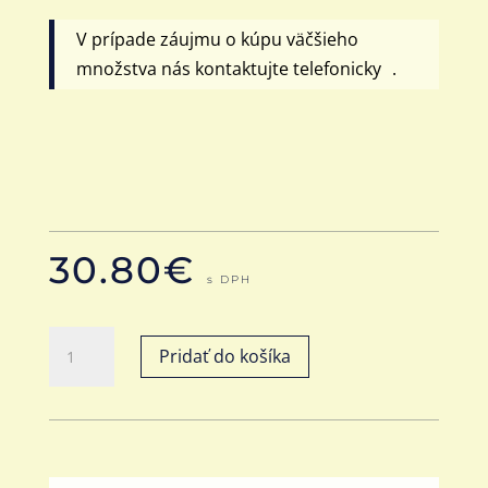
V prípade záujmu o kúpu väčšieho
množstva nás kontaktujte telefonicky .
30.80
€
s DPH
množstvo
Pridať do košíka
Šálky
s
podšálkami
Future
100