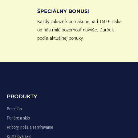
ŠPECIÁLNY BONUS!
Každý zákazník pri nákupe nad 150 € získa
od nás milú pozornosť navyše. Darček
podľa aktuálnej ponuky.
PRODUKTY
Porcelán
Poháre a sklo
Pribory, nože a servírovanie
Krištálové sklo