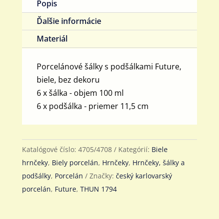
Popis
ml,
Ďalšie informácie
6
Materiál
osôb
Porcelánové šálky s podšálkami Future,
biele, bez dekoru
6 x šálka - objem 100 ml
6 x podšálka - priemer 11,5 cm
Katalógové číslo:
4705/4708
Kategórií:
Biele
hrnčeky
,
Biely porcelán
,
Hrnčeky
,
Hrnčeky, šálky a
podšálky
,
Porcelán
Značky:
český karlovarský
porcelán
,
Future
,
THUN 1794