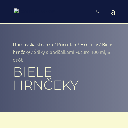
Domovská stránka
/
Porcelán
/
Hrnčeky
/
Biele
hrnčeky
/ Šálky s podšálkami Future 100 ml, 6
osôb
BIELE
HRNČEKY