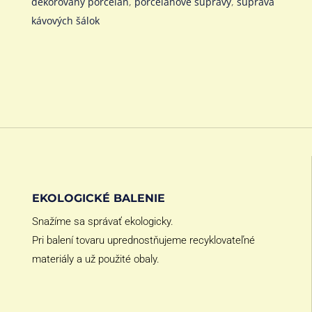
dekorovaný porcelán
,
porcelánové súpravy
,
súprava
kávových šálok
EKOLOGICKÉ BALENIE
Snažíme sa správať ekologicky.
Pri balení tovaru uprednostňujeme recyklovateľné
materiály a už použité obaly.