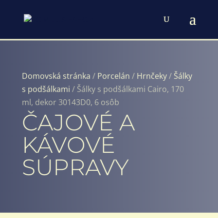
Domovská stránka
/
Porcelán
/
Hrnčeky
/
Šálky
s podšálkami
/ Šálky s podšálkami Cairo, 170
ml, dekor 30143D0, 6 osôb
ČAJOVÉ A
KÁVOVÉ
SÚPRAVY