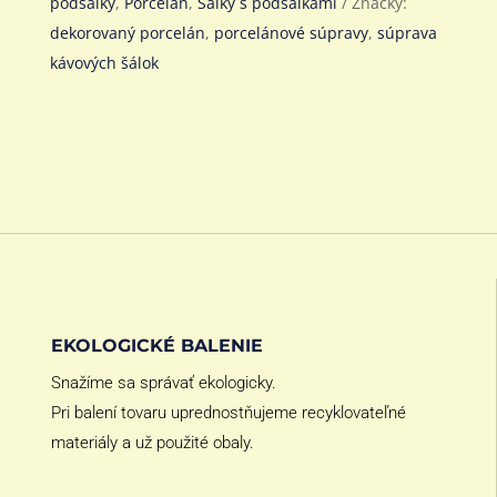
podšálky
,
Porcelán
,
Šálky s podšálkami
Značky:
dekorovaný porcelán
,
porcelánové súpravy
,
súprava
kávových šálok
EKOLOGICKÉ BALENIE
Snažíme sa správať ekologicky.
Pri balení tovaru uprednostňujeme recyklovateľné
materiály a už použité obaly.