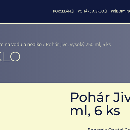
PORCELÁN
POHÁRE A SKLO
PRÍBORY, N
e na vodu a nealko
/ Pohár Jive, vysoký 250 ml, 6 ks
KLO
Pohár Ji
ml, 6 ks
Bohemia Crystal
Cr