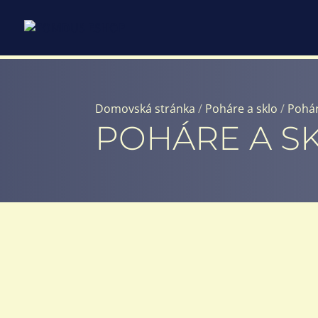
Domovská stránka
/
Poháre a sklo
/
Pohár
POHÁRE A S