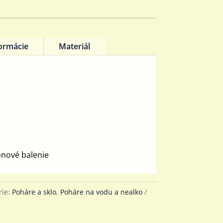
formácie
Materiál
x
ónové balenie
rie:
Poháre a sklo
,
Poháre na vodu a nealko