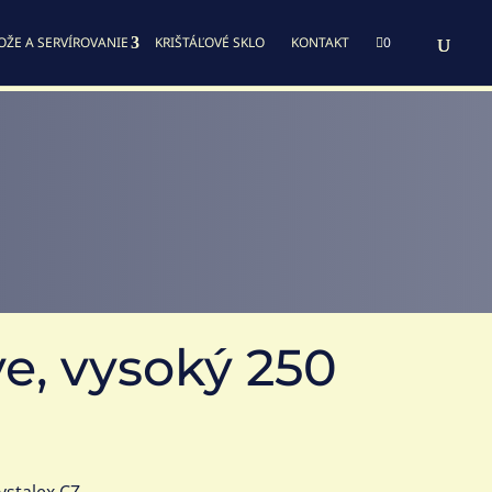
OŽE A SERVÍROVANIE
KRIŠTÁĽOVÉ SKLO
KONTAKT

0
ve, vysoký 250
ystalex CZ