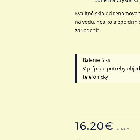
Kvalitné sklo od renomovan
na vodu, nealko alebo drin
zariadenia.
Balenie 6 ks.
V prípade potreby obje
telefonicky .
16.20
€
s DPH