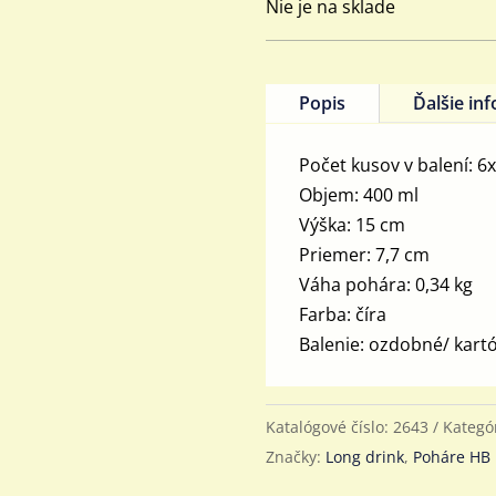
Nie je na sklade
Popis
Ďalšie in
Počet kusov v balení: 6
Objem: 400 ml
Výška: 15 cm
Priemer: 7,7 cm
Váha pohára: 0,34 kg
Farba: číra
Balenie: ozdobné/ kart
Katalógové číslo:
2643
Kategó
Značky:
Long drink
,
Poháre HB