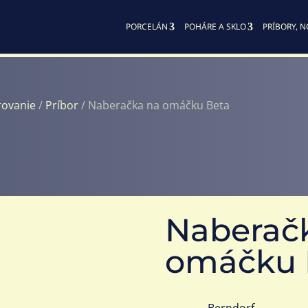
PORCELÁN
POHÁRE A SKLO
PRÍBORY, N
rovanie
/
Príbor
/ Naberačka na omáčku Beta
Naberač
omáčku 
Berndorf