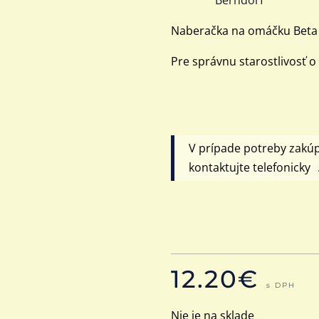
Naberačka na omáčku Beta
Pre správnu starostlivosť o
V prípade potreby zakú
kontaktujte telefonicky 
12.20
€
s DPH
Nie je na sklade