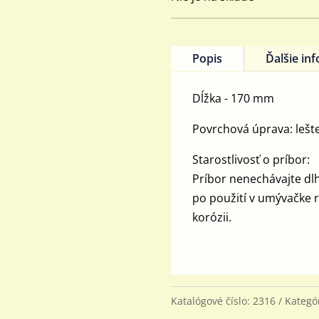
Popis
Ďalšie in
Dĺžka - 170 mm
Povrchová úprava: lešt
Starostlivosť o príbor:
Príbor nenechávajte dl
po použití v umývačke r
korózii.
Katalógové číslo:
2316
Kategó