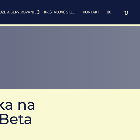
OŽE A SERVÍROVANIE
KRIŠTÁĽOVÉ SKLO
KONTAKT

0
ka na
Beta