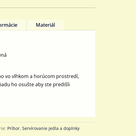
formácie
Materiál
ená
ho vo vlhkom a horúcom prostredí,
iadu ho osušte aby ste predišli
rie:
Príbor
,
Servírovanie jedla a doplnky