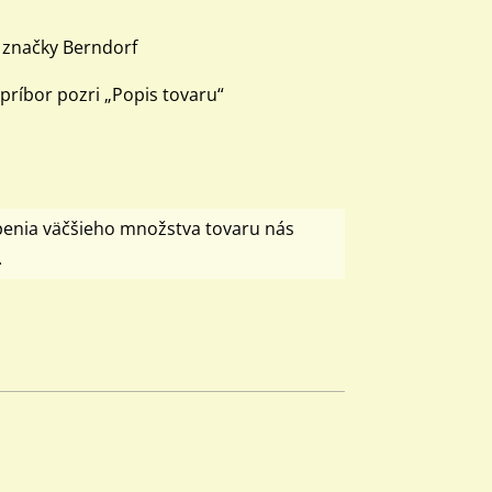
 značky Berndorf
 príbor pozri „Popis tovaru“
penia väčšieho množstva tovaru nás
.