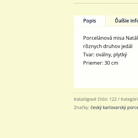
oválna
Natália
30
Popis
Ďalšie in
cm
Porcelánová misa Natáli
rôznych druhov jedál
Tvar: oválny, plytký
Priemer: 30 cm
Katalógové číslo:
122
Kategór
Značky:
český karlovarský porc