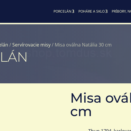
PORCELÁN
POHÁRE A SKLO
PRÍBORY, N
elán
/
Servírovacie misy
/ Misa oválna Natália 30 cm
ELÁN
Misa ová
cm
Thun 1794, karlova