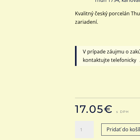
Kvalitný český porcelán Th
zariadení.
V prípade záujmu o zak
kontaktujte telefonicky 
17.05
€
s DPH
množstvo
Pridať do koší
Misa