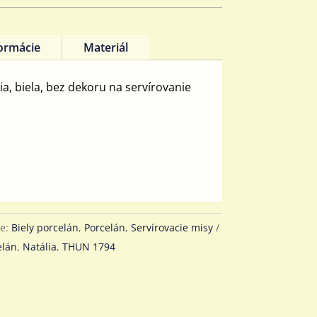
formácie
Materiál
a, biela, bez dekoru na servírovanie
ie:
Biely porcelán
,
Porcelán
,
Servírovacie misy
elán
,
Natália
,
THUN 1794