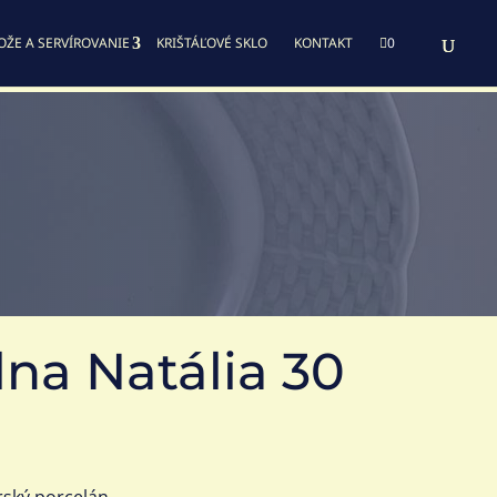
OŽE A SERVÍROVANIE
KRIŠTÁĽOVÉ SKLO
KONTAKT

0
lna Natália 30
rský porcelán