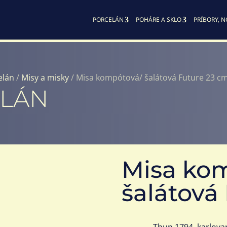
PORCELÁN
POHÁRE A SKLO
PRÍBORY, N
elán
/
Misy a misky
/ Misa kompótová/ šalátová Future 23 c
ELÁN
Misa ko
šalátová
Thun 1794, karlova