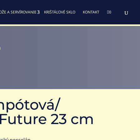
OŽE A SERVÍROVANIE
KRIŠTÁĽOVÉ SKLO
KONTAKT

0
m
mpótová/
 Future 23 cm
rský porcelán