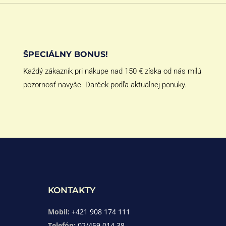
ŠPECIÁLNY BONUS!
Každý zákazník pri nákupe nad 150 € získa od nás milú
pozornosť navyše. Darček podľa aktuálnej ponuky.
KONTAKTY
Mobil:
+421 908 174 111
Telefón:
02/459 014 38