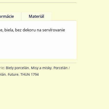
formácie
Materiál
, biela, bez dekoru na servírovanie
rie:
Biely porcelán
,
Misy a misky
,
Porcelán
elán
,
Future
,
THUN 1794