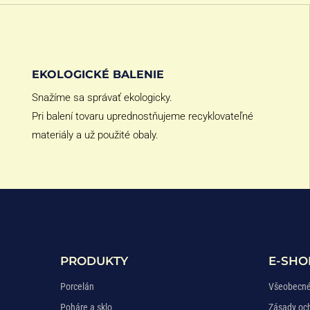
EKOLOGICKÉ BALENIE
Snažíme sa správať ekologicky.
Pri balení tovaru uprednostňujeme recyklovateľné
materiály a už použité obaly.
PRODUKTY
E-SHO
Porcelán
Všeobecné
Poháre a sklo
Zásady oc