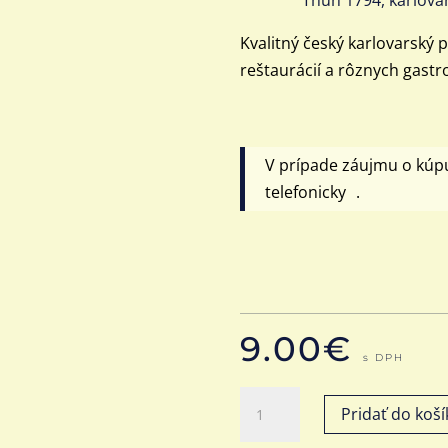
Kvalitný český karlovarský
reštaurácií a rôznych gastr
V prípade záujmu o kúp
telefonicky .
9.00
€
s DPH
množstvo
Pridať do koší
Misa