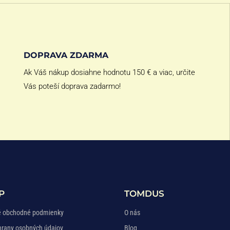
DOPRAVA ZDARMA
Ak Váš nákup dosiahne hodnotu 150 € a viac, určite
Vás poteší doprava zadarmo!
P
TOMDUS
 obchodné podmienky
O nás
hrany osobných údajov
Blog