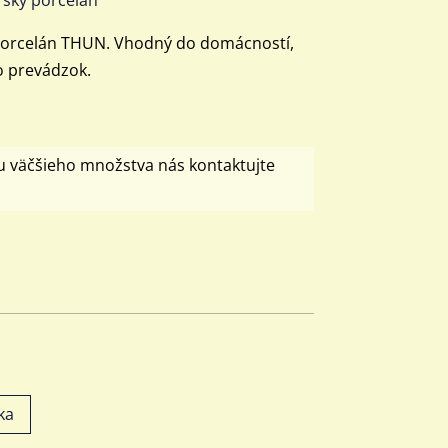
 porcelán THUN. Vhodný do domácností,
o prevádzok.
u väčšieho množstva nás kontaktujte
ka