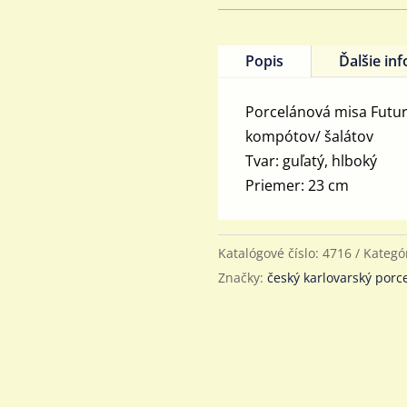
kompótová/
šalátová
Future
Popis
Ďalšie in
23
cm
Porcelánová misa Future
kompótov/ šalátov
Tvar: guľatý, hlboký
Priemer: 23 cm
Katalógové číslo:
4716
Kategó
Značky:
český karlovarský porc