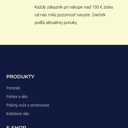
Každý zákazník pri nákupe nad 150 € získa
od nás milú pozornosť navyše. Darček
podľa aktuálnej ponuky.
PRODUKTY
Porcelán
Poháre a sklo
Pribory, nože a servírovanie
Krištálové sklo
E-SHOP