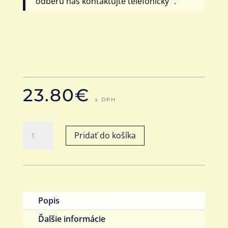
odberu nás kontaktujte telefonicky .
23.80
€
s DPH
množstvo
Pridať do košíka
Krištáľový
popolník
Glacier
Popis
Ďalšie informácie