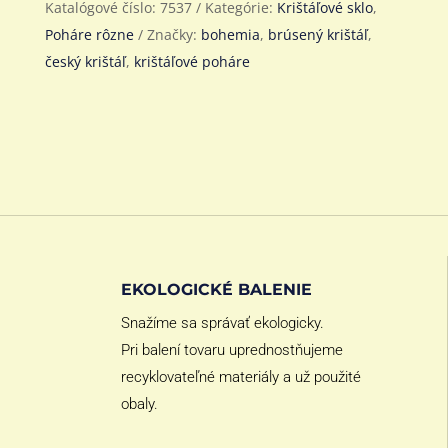
Katalógové číslo:
7537
Kategórie:
Krištáľové sklo
,
Poháre rôzne
Značky:
bohemia
,
brúsený krištáľ
,
český krištáľ
,
krištáľové poháre
EKOLOGICKÉ BALENIE
Snažíme sa správať ekologicky.
Pri balení tovaru uprednostňujeme
recyklovateľné materiály a už použité
obaly.