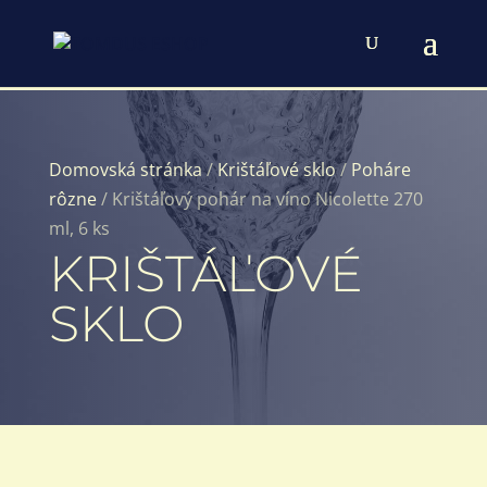
Domovská stránka
/
Krištáľové sklo
/
Poháre
rôzne
/ Krištáľový pohár na víno Nicolette 270
ml, 6 ks
KRIŠTÁĽOVÉ
SKLO