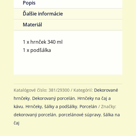
Popis
Ďalšie informácie
Materiál
1 x hrnček 340 ml
1 x podšálka
Katalógové číslo:
381/29300
Kategórií:
Dekorované
hrnčeky
,
Dekorovaný porcelán
,
Hrnčeky na čaj a
kávu
,
Hrnčeky, šálky a podšálky
,
Porcelán
Značky:
dekorovaný porcelán
,
porcelánové súpravy
,
šálka na
čaj