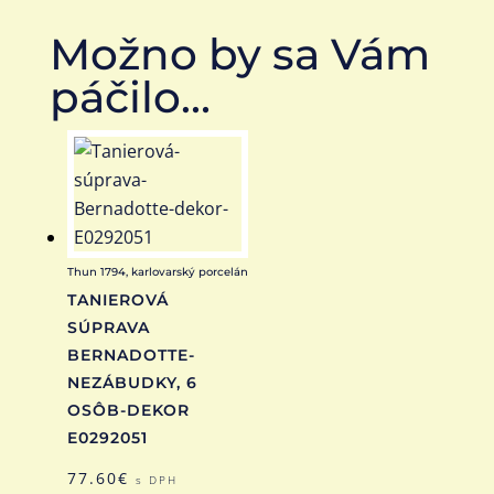
Možno by sa Vám
páčilo…
Thun 1794, karlovarský porcelán
TANIEROVÁ
SÚPRAVA
BERNADOTTE-
NEZÁBUDKY, 6
OSÔB-DEKOR
E0292051
77.60
€
s DPH