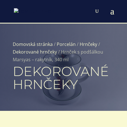
Domovská stránka
/
Porcelán
/
Hrnčeky
/
Dekorované hrnčeky
/ Hrnček s podšálkou
Marsyas – rakytník, 340 ml
DEKOROVANÉ
HRNČEKY