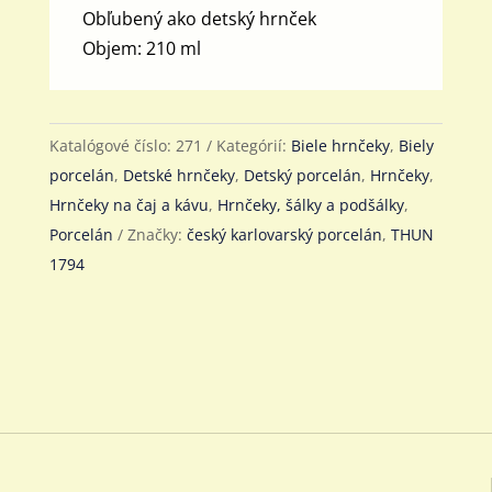
Obľubený ako detský hrnček
Objem: 210 ml
Katalógové číslo:
271
Kategórií:
Biele hrnčeky
,
Biely
porcelán
,
Detské hrnčeky
,
Detský porcelán
,
Hrnčeky
,
Hrnčeky na čaj a kávu
,
Hrnčeky, šálky a podšálky
,
Porcelán
Značky:
český karlovarský porcelán
,
THUN
1794