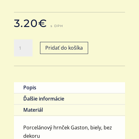
3.20
€
s DPH
množstvo
Pridať do košíka
Hrnček
Gaston,
210
ml
Popis
Ďalšie informácie
Materiál
Porcelánový hrnček Gaston, biely, bez
dekoru