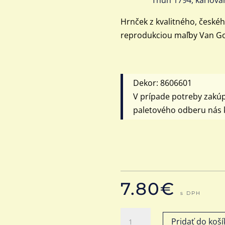
Hrnček z kvalitného, české
reprodukciou maľby Van G
Dekor: 8606601
V prípade potreby zakú
paletového odberu nás k
7.80
€
s DPH
množstvo
Pridať do koší