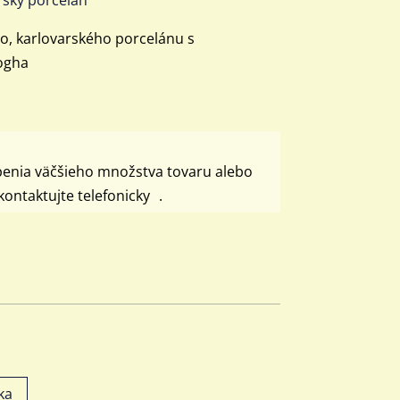
ho, karlovarského porcelánu s
ogha
penia väčšieho množstva tovaru alebo
ontaktujte telefonicky .
ka