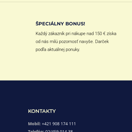
ŠPECIÁLNY BONUS!
Každý zákazník pri nákupe nad 150 € získa
od nás milú pozornosť navyše. Darček
podľa aktuálnej ponuky.
KONTAKTY
Mobil:
+421 908 174 111
Telefón:
02/459 014 38