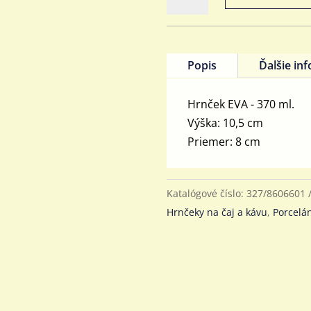
Hrnček
EVA
Van
Gogh-
Popis
Ďalšie in
Portrét,
370
Hrnček EVA - 370 ml.
ml
Výška: 10,5 cm
Priemer: 8 cm
Katalógové číslo:
327/8606601
Hrnčeky na čaj a kávu
,
Porcelá