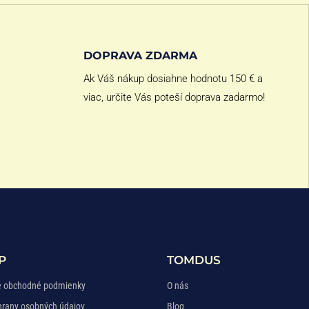
DOPRAVA ZDARMA
Ak Váš nákup dosiahne hodnotu 150 € a
viac, určite Vás poteší doprava zadarmo!
P
TOMDUS
 obchodné podmienky
O nás
hrany osobných údajov
Blog