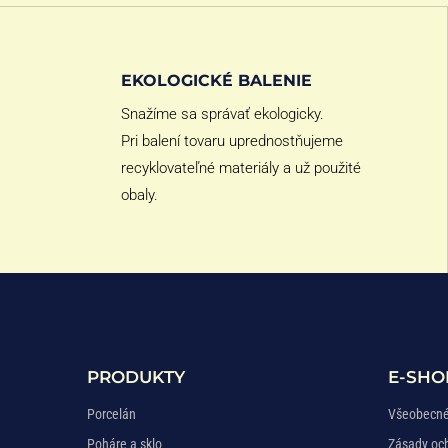
EKOLOGICKÉ BALENIE
Snažíme sa správať ekologicky.
Pri balení tovaru uprednostňujeme
recyklovateľné materiály a už použité
obaly.
PRODUKTY
E-SHO
Porcelán
Všeobecné
Poháre a sklo
Zásady oc