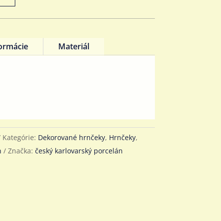
formácie
Materiál
Kategórie:
Dekorované hrnčeky
,
Hrnčeky
,
n
Značka:
český karlovarský porcelán