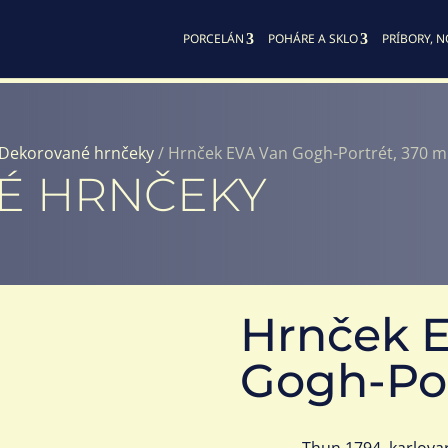
PORCELÁN
POHÁRE A SKLO
PRÍBORY, N
Dekorované hrnčeky
/ Hrnček EVA Van Gogh-Portrét, 370 m
É HRNČEKY
Hrnček 
Gogh-Por
Thun 1794, karlova