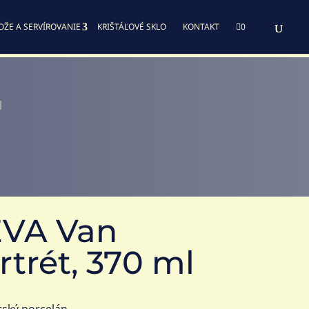
OŽE A SERVÍROVANIE
KRIŠTÁĽOVÉ SKLO
KONTAKT

0
l
EVA Van
trét, 370 ml
rský porcelán