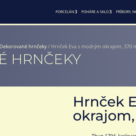
PORCELÁN
POHÁRE A SKLO
PRÍBORY, N
Dekorované hrnčeky
/ Hrnček Eva s modrým okrajom, 370 
É HRNČEKY
Hrnček 
okrajom,
Thun 1794, karlova