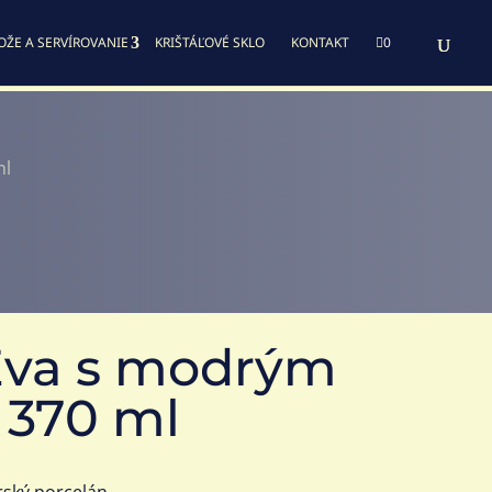
OŽE A SERVÍROVANIE
KRIŠTÁĽOVÉ SKLO
KONTAKT

0
ml
Eva s modrým
 370 ml
rský porcelán