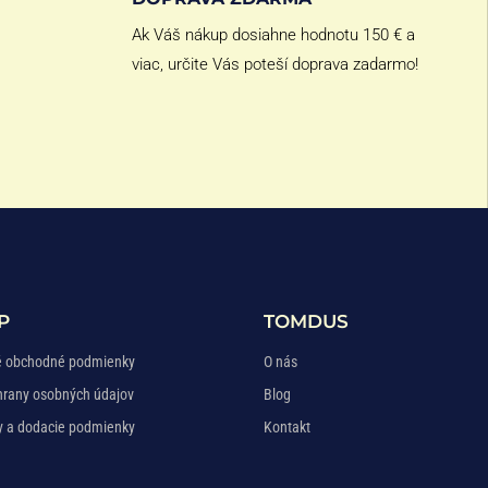
Ak Váš nákup dosiahne hodnotu 150 € a
viac, určite Vás poteší doprava zadarmo!
P
TOMDUS
 obchodné podmienky
O nás
hrany osobných údajov
Blog
y a dodacie podmienky
Kontakt