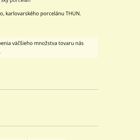
ho, karlovarského porcelánu THUN.
penia väčšieho množstva tovaru nás
.