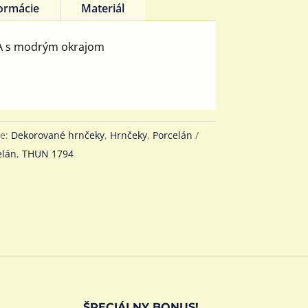
formácie
Materiál
A s modrým okrajom
ie:
Dekorované hrnčeky
,
Hrnčeky
,
Porcelán
elán
,
THUN 1794
ŠPECIÁLNY BONUS!