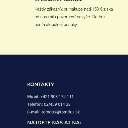
Každý zákazník pri nákupe nad 150 € získa
od nás milú pozornosť navyše. Darček
podľa aktuálnej ponuky.
KONTAKTY
Mobil:
+421 908 174 111
Telefón:
02/459 014 38
E-mail:
tomdus@tomdus.sk
NÁJDETE NÁS AJ NA: