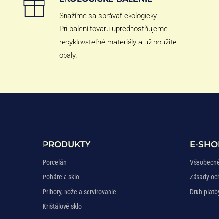
Snažíme sa správať ekologicky.
Pri balení tovaru uprednostňujeme
recyklovateľné materiály a už použité
obaly.
PRODUKTY
E-SHO
Porcelán
Všeobecné
Poháre a sklo
Zásady oc
Pribory, nože a servírovanie
Druh platb
Krištálové sklo