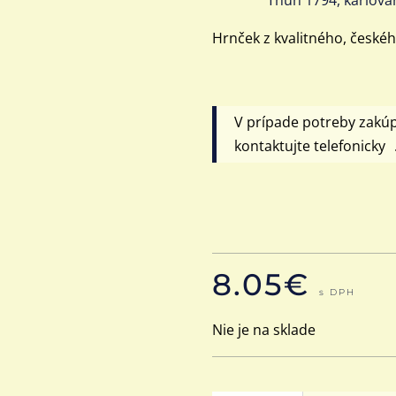
Hrnček z kvalitného, české
V prípade potreby zakú
kontaktujte telefonicky 
8.05
€
s DPH
Nie je na sklade