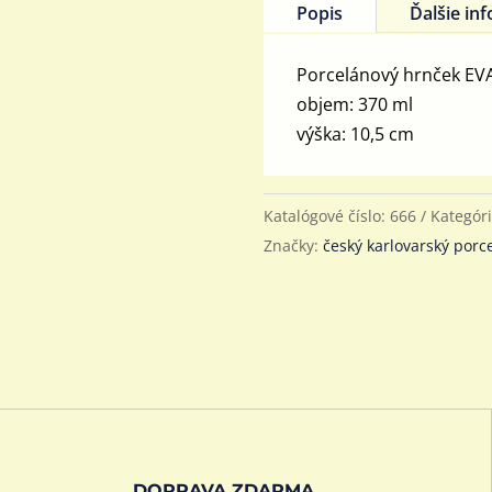
Popis
Ďalšie in
Porcelánový hrnček EV
objem: 370 ml
výška: 10,5 cm
Katalógové číslo:
666
Kategór
Značky:
český karlovarský porc
DOPRAVA ZDARMA