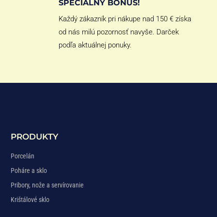
ŠPECIÁLNY BONUS!
Každý zákazník pri nákupe nad 150 € získa
od nás milú pozornosť navyše. Darček
podľa aktuálnej ponuky.
PRODUKTY
Porcelán
Poháre a sklo
Pribory, nože a servírovanie
Krištálové sklo